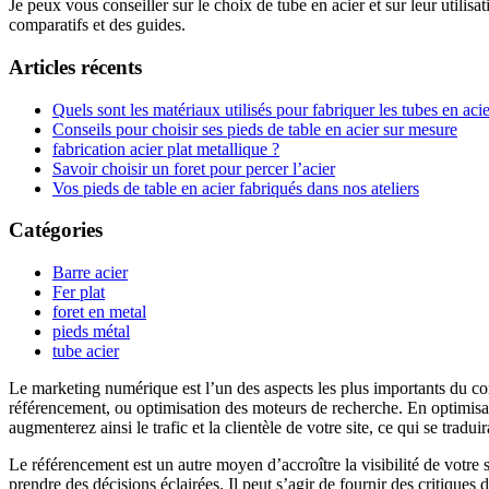
Je peux vous conseiller sur le choix de tube en acier et sur leur utilis
comparatifs et des guides.
Articles récents
Quels sont les matériaux utilisés pour fabriquer les tubes en acie
Conseils pour choisir ses pieds de table en acier sur mesure
fabrication acier plat metallique ?
Savoir choisir un foret pour percer l’acier
Vos pieds de table en acier fabriqués dans nos ateliers
Catégories
Barre acier
Fer plat
foret en metal
pieds métal
tube acier
Le marketing numérique est l’un des aspects les plus importants du comm
référencement, ou optimisation des moteurs de recherche. En optimisan
augmenterez ainsi le trafic et la clientèle de votre site, ce qui se trad
Le référencement est un autre moyen d’accroître la visibilité de votre s
prendre des décisions éclairées. Il peut s’agir de fournir des critiques d