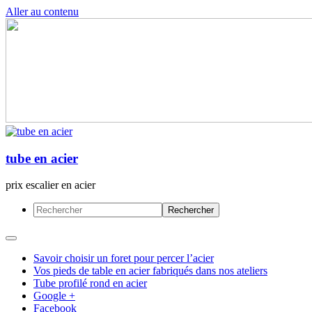
Aller au contenu
tube en acier
prix escalier en acier
Savoir choisir un foret pour percer l’acier
Vos pieds de table en acier fabriqués dans nos ateliers
Tube profilé rond en acier
Google +
Facebook